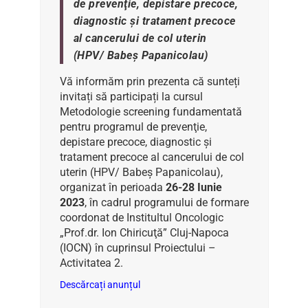
de prevenţie, depistare precoce,
diagnostic şi tratament precoce
al cancerului de col uterin
(HPV/ Babeş Papanicolau)
Vă informăm prin prezenta că sunteți
invitați să participați la cursul
Metodologie screening fundamentată
pentru programul de prevenţie,
depistare precoce, diagnostic şi
tratament precoce al cancerului de col
uterin (HPV/ Babeş Papanicolau),
organizat în perioada
26-28 Iunie
2023
, în cadrul programului de formare
coordonat de Institultul Oncologic
„Prof.dr. Ion Chiricuţă” Cluj-Napoca
(IOCN) în cuprinsul Proiectului –
Activitatea 2.
Descărcați anunțul