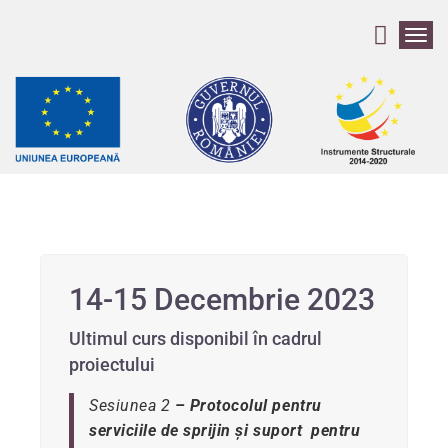
T
o
g
g
l
e
n
a
v
i
g
a
t
14-15 Decembrie 2023
i
o
n
Ultimul curs disponibil în cadrul
proiectului
Sesiunea 2
– Protocolul pentru
serviciile de sprijin și suport pentru