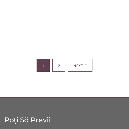
108
106
100
65
1
2
NEXT
Poți Să Previi