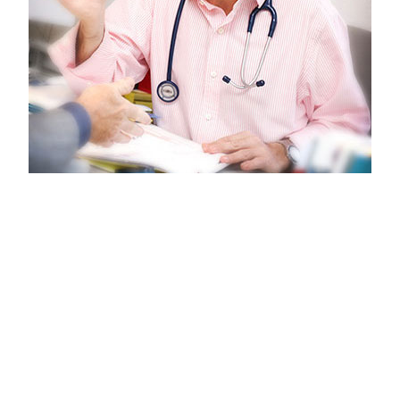
121
122
117
118
101