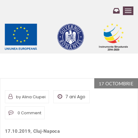
T
o
g
g
l
e
n
a
v
i
g
a
OCTOMBRIE
17
t
i
7 ani Ago
by Alina Ciupei
o
n
0 Comment
17.10.2019, Cluj-Napoca